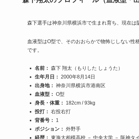
森下選手は神奈川県横浜市で生まれ育ち、現在は
血液型はO型で、そのおおらかで物怖じしない性
です。
名前：
森下 翔太（もりした しょうた）
生年月日：
2000年8月14日
出身地：
神奈川県横浜市港南区
血液型：
O型
身長・体重：
182cm / 93kg
投打：
右投右打
背番号：
1
ポジション：
外野手
経歴：
東海大相模高校 － 中央大学 － 阪神タ