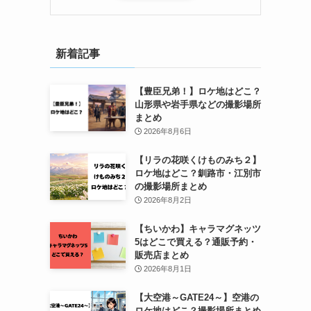
新着記事
【豊臣兄弟！】ロケ地はどこ？
山形県や岩手県などの撮影場所
まとめ
2026年8月6日
【リラの花咲くけものみち２】
ロケ地はどこ？釧路市・江別市
の撮影場所まとめ
2026年8月2日
【ちいかわ】キャラマグネッツ
5はどこで買える？通販予約・
販売店まとめ
2026年8月1日
【大空港～GATE24～】空港の
ロケ地はどこ？撮影場所まとめ