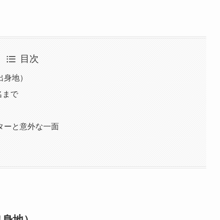
目次
出身地）
名まで
ターと意外な一面
出身地）