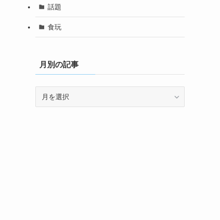
話題
食玩
月別の記事
月
別
の
記
事