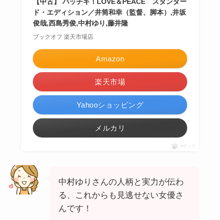
【中古】 パッチギ！LOVE＆PEACE スタンダー
ド・エディション／井筒和幸（監督、脚本）,井坂
俊哉,西島秀俊,中村ゆり,藤井隆
ブックオフ 楽天市場店
Amazon
楽天市場
Yahooショッピング
メルカリ
ポチップ
中村ゆりさんの人柄と実力が伝わ
る、これからも見逃せない女優さ
んです！