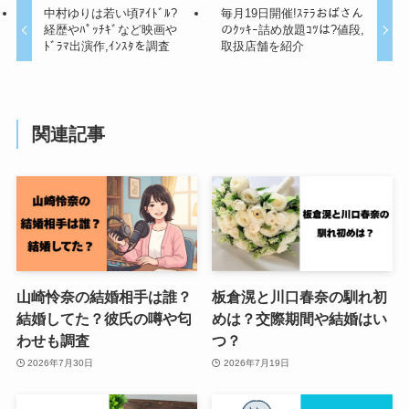
中村ゆりは若い頃ｱｲﾄﾞﾙ?
毎月19日開催!ｽﾃﾗおばさん
経歴やﾊﾟｯﾁｷﾞなど映画や
のｸｯｷｰ詰め放題ｺﾂは?値段,
ﾄﾞﾗﾏ出演作,ｲﾝｽﾀを調査
取扱店舗を紹介
関連記事
山崎怜奈の結婚相手は誰？
板倉滉と川口春奈の馴れ初
結婚してた？彼氏の噂や匂
めは？交際期間や結婚はい
わせも調査
つ？
2026年7月30日
2026年7月19日