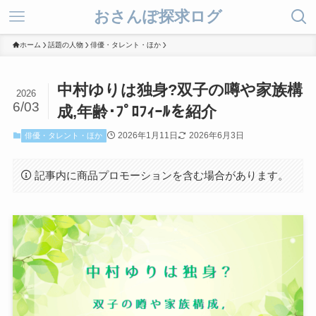
おさんぽ探求ログ
ホーム
話題の人物
俳優・タレント・ほか
中村ゆりは独身?双子の噂や家族構
2026
6/03
成,年齢･ﾌﾟﾛﾌｨｰﾙを紹介
2026年1月11日
2026年6月3日
俳優・タレント・ほか
記事内に商品プロモーションを含む場合があります。