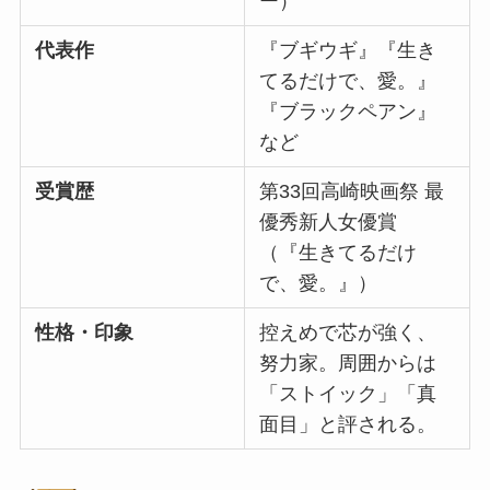
ー）
代表作
『ブギウギ』『生き
てるだけで、愛。』
『ブラックペアン』
など
受賞歴
第33回高崎映画祭 最
優秀新人女優賞
（『生きてるだけ
で、愛。』）
性格・印象
控えめで芯が強く、
努力家。周囲からは
「ストイック」「真
面目」と評される。