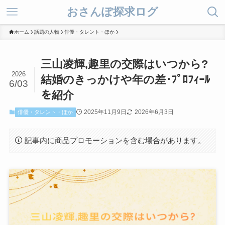
おさんぽ探求ログ
ホーム
話題の人物
俳優・タレント・ほか
三山凌輝,趣里の交際はいつから?
2026
結婚のきっかけや年の差･ﾌﾟﾛﾌｨｰﾙ
6/03
を紹介
2025年11月9日
2026年6月3日
俳優・タレント・ほか
記事内に商品プロモーションを含む場合があります。