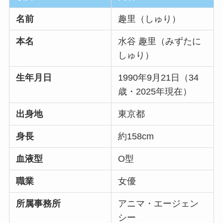
名前
趣里（しゅり）
本名
水谷 趣里（みずたに
しゅり）
生年月日
1990年9月21日（34
歳・2025年現在）
出身地
東京都
身長
約158cm
血液型
O型
職業
女優
所属事務所
アニマ・エージェン
シー