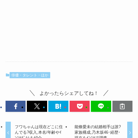
俳優・タレント・ほか
よかったらシェアしてね！
フワちゃんは現在どこに住
能條愛未の結婚相手は誰?
んでる?収入,本名/年齢やｲ
家族構成,乃木坂46･経歴･
ﾝｽﾀｸﾞﾗﾑを紹介
現在をｲﾝｽﾀで調査