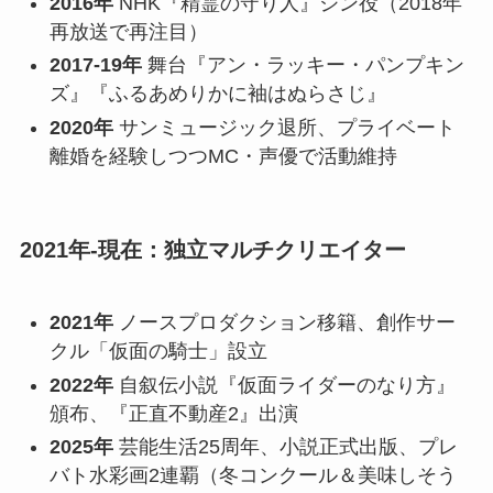
2016年
NHK『精霊の守り人』ジン役（2018年
再放送で再注目）
2017-19年
舞台『アン・ラッキー・パンプキン
ズ』『ふるあめりかに袖はぬらさじ』
2020年
サンミュージック退所、プライベート
離婚を経験しつつMC・声優で活動維持
2021年-現在：独立マルチクリエイター
2021年
ノースプロダクション移籍、創作サー
クル「仮面の騎士」設立
2022年
自叙伝小説『仮面ライダーのなり方』
頒布、『正直不動産2』出演
2025年
芸能生活25周年、小説正式出版、プレ
バト水彩画2連覇（冬コンクール＆美味しそう