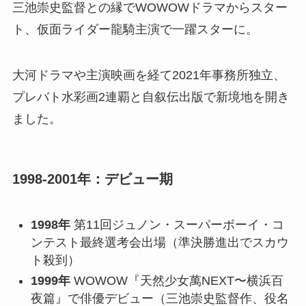
三池崇史監督との縁でWOWOWドラマからスター
ト、仮面ライダー龍騎主演で一躍スターに。
大河ドラマや主演映画を経て2021年事務所独立、
プレバト水彩画2連覇と自叙伝出版で新境地を開き
ました。
1998-2001年：デビュー期
1998年
第11回ジュノン・スーパーボーイ・コ
ンテスト最終選考会出場（準決勝進出でスカウ
ト殺到）
1999年
WOWOW『天然少女萬NEXT〜横浜百
夜篇』で俳優デビュー（三池崇史監督作、役名