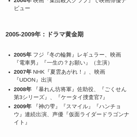
2004年
映画『集団殺人クラブ』で映画俳優デ
ビュー
2005-2009年：ドラマ黄金期
2005年
フジ『冬の輪舞』レギュラー、映画
『電車男』『一生の？お願い』（主演）
2007年
NHK『夏雲あがれ！』、映画
『UDON』出演
2008年
『暴れん坊将軍』佐助役、『ごくせん
第3シリーズ』、『ケータイ捜査官7』
2009年
『神の雫』『スマイル』『ハンチョ
ウ』連続出演、声優『仮面ライダードラゴンナ
イト』