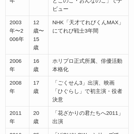
年
とこのこ・おんなのこ」でデ
ビュー
2003
12
NHK「天才てれびくんMAX」
年〜2
歳〜
にてれび戦士3年間
006年
15
歳
2006
16
ホリプロ正式所属、俳優活動
年
歳
本格化
2008
17
「ごくせん3」出演、映画
年
歳
「ひぐらし」で初主演・役者
決意
2011
20
「花ざかりの君たちへ2011」
年
歳
出演