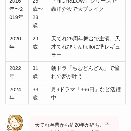
2016
25
「HiGH&LOW」シリーズで
年〜2
歳〜
轟洋介役で大ブレイク
019年
28
歳
2020
29
天てれ25周年舞台で主演、天
年
歳
才てれびくんhelloに準レギュ
ラー
2022
31
朝ドラ「ちむどんどん」で憧
年
歳
れの夢が叶う
2024
33
月9ドラマ「366日」など活躍
年
歳
中
天てれ卒業から約20年が経ち、子