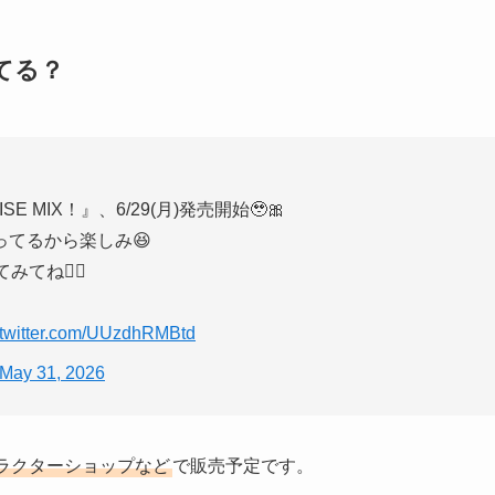
てる？
SE MIX！』、6/29(月)発売開始🥹🎀
てるから楽しみ😆
ね🙆‍♀️
.twitter.com/UUzdhRMBtd
May 31, 2026
ラクターショップなど
で販売予定です。