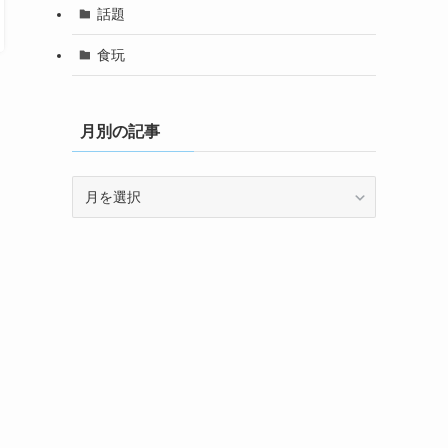
話題
食玩
月別の記事
月
別
の
記
事