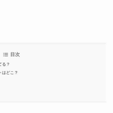
目次
てる？
トはどこ？