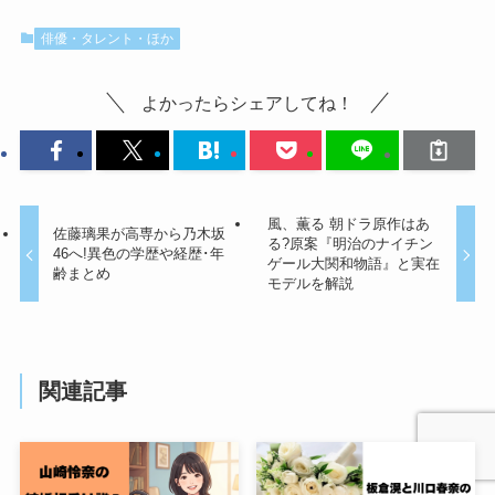
俳優・タレント・ほか
よかったらシェアしてね！
風、薫る 朝ドラ原作はあ
佐藤璃果が高専から乃木坂
る?原案『明治のナイチン
46へ!異色の学歴や経歴･年
ゲール大関和物語』と実在
齢まとめ
モデルを解説
関連記事