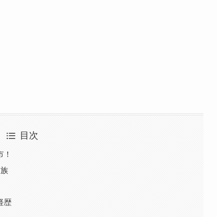
目次
市！
家族
経歴