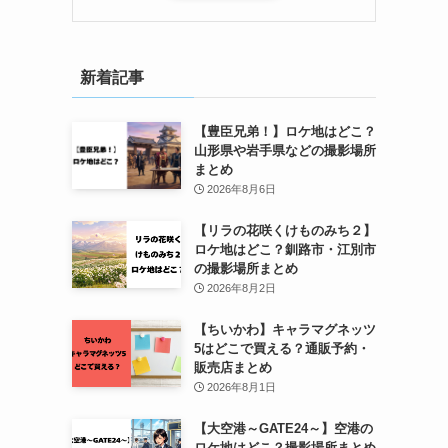
新着記事
【豊臣兄弟！】ロケ地はどこ？
山形県や岩手県などの撮影場所
まとめ
2026年8月6日
【リラの花咲くけものみち２】
ロケ地はどこ？釧路市・江別市
の撮影場所まとめ
2026年8月2日
【ちいかわ】キャラマグネッツ
5はどこで買える？通販予約・
販売店まとめ
2026年8月1日
【大空港～GATE24～】空港の
ロケ地はどこ？撮影場所まとめ