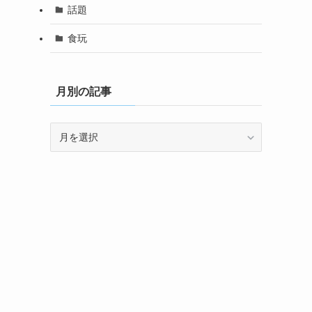
話題
食玩
月別の記事
月
別
の
記
事