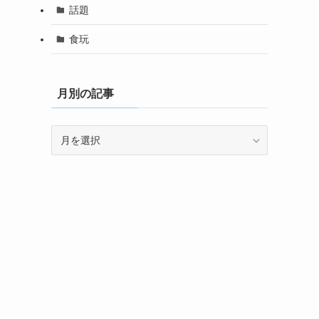
話題
食玩
月別の記事
月
別
の
記
事