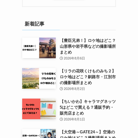
新着記事
【豊臣兄弟！】ロケ地はどこ？
山形県や岩手県などの撮影場所
まとめ
2026年8月6日
【リラの花咲くけものみち２】
ロケ地はどこ？釧路市・江別市
の撮影場所まとめ
2026年8月2日
【ちいかわ】キャラマグネッツ
5はどこで買える？通販予約・
販売店まとめ
2026年8月1日
【大空港～GATE24～】空港の
ロケ地はどこ？撮影場所まとめ