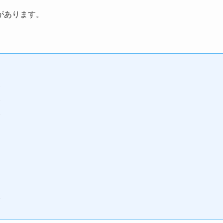
があります。
分
分
分
分