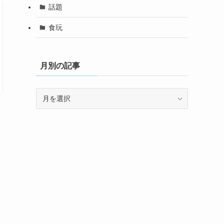
話題
食玩
月別の記事
月
別
の
記
事