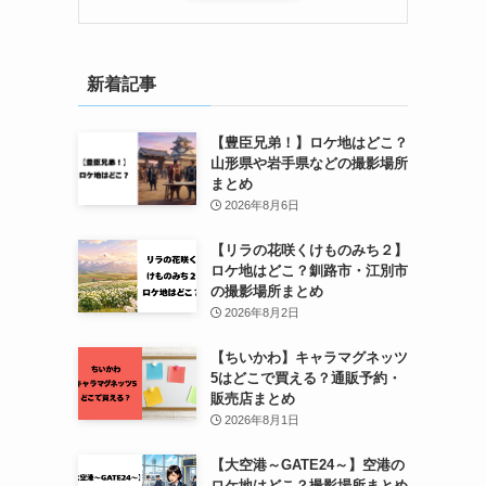
新着記事
【豊臣兄弟！】ロケ地はどこ？
山形県や岩手県などの撮影場所
まとめ
2026年8月6日
【リラの花咲くけものみち２】
ロケ地はどこ？釧路市・江別市
の撮影場所まとめ
2026年8月2日
【ちいかわ】キャラマグネッツ
5はどこで買える？通販予約・
販売店まとめ
2026年8月1日
【大空港～GATE24～】空港の
ロケ地はどこ？撮影場所まとめ