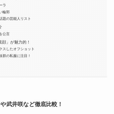
ーラ
い輪郭
話題の芸能人リスト
介
を公言
素顔」が魅力的！
クスしたオフショット
抜群の私服に注目！
希や武井咲など徹底比較！