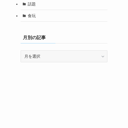
話題
食玩
月別の記事
月
別
の
記
事