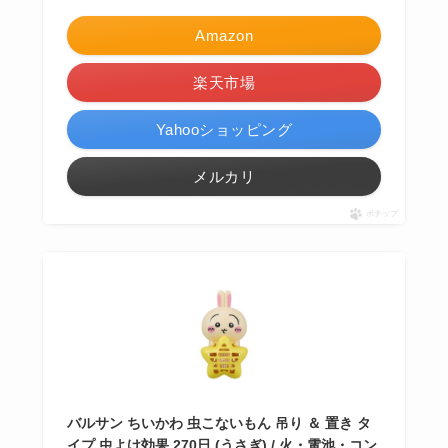
Amazon
楽天市場
Yahooショッピング
メルカリ
ポチップ
バルサン ちいかわ 虫こないもん 吊り ＆ 置き タ
イプ 虫よけ効果 270日 (うさぎ) / 火・電池・コン